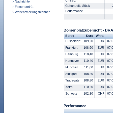
Umsatz
Nachrichten
Gehandelte Stück
Firmenporträt
Performance
Wertentwicklungsrechner
Börsenplatzübersicht - 
Börse
Kurs
Whrg.
Düsseldorf
109,20
EUR
07.0
Frankfurt
108,60
EUR
07.0
Hamburg
110,40
EUR
07.0
Hannover
110,40
EUR
07.0
München
111,00
EUR
07.0
Stuttgart
108,80
EUR
07.0
Tradegate
108,80
EUR
07.0
Xetra
110,20
EUR
07.0
Schweiz
102,80
CHF
07.0
Performance