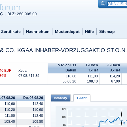
Zertifikate
Nachrichten
Musterdepot
Hilfe
Sitemap
 CO. KGAA INHABER-VORZUGSAKT.O.ST.O.N.
VT-Schluss
T.-Hoch
J.-Hoch
Datum
T.-Tief
J.-Tief
,40 EUR
Xetra
,36%
07.08. / 17:35
110,60
111,00
114,20
06.08.26
108,40
67,00
, 07.08.26
Do, 06.08.26
Intraday
1 Jahr
110,60
112,40
110,20
110,60
111,00
112,40
108,40
109,80