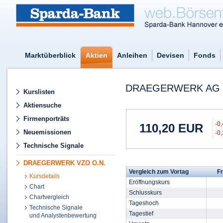
Marktüberblick
Aktien
Anleihen
Devisen
Fonds
DRAEGERWERK AG &
Kurslisten
Aktiensuche
Firmenporträts
-0
110,20
EUR
Neuemissionen
-0
Technische Signale
DRAEGERWERK VZO O.N.
Vergleich zum Vortag
Fr
Kursdetails
Eröffnungskurs
Chart
Schlusskurs
Chartvergleich
Tageshoch
Technische Signale
Tagestief
und Analystenbewertung