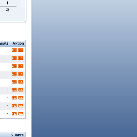
satz
Aktion
-
-
-
-
-
-
-
-
-
5 Jahre