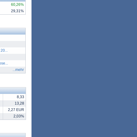
60,26%
29,31%
20...
se...
...mehr
8,33
13,28
2,27 EUR
2,03%