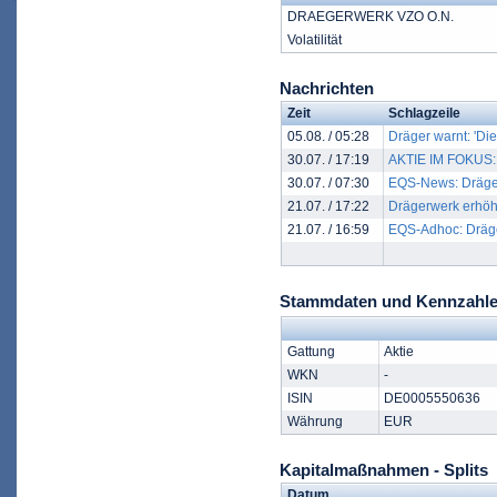
DRAEGERWERK VZO O.N.
Volatilität
Nachrichten
Zeit
Schlagzeile
05.08. / 05:28
Dräger warnt: 'Die
30.07. / 17:19
AKTIE IM FOKUS: 
30.07. / 07:30
EQS-News: Drägerw
21.07. / 17:22
Drägerwerk erhöht
21.07. / 16:59
EQS-Adhoc: Dräger
Stammdaten und Kennzah
Gattung
Aktie
WKN
-
ISIN
DE0005550636
Währung
EUR
Kapitalmaßnahmen - Splits
Datum