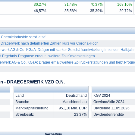
30,27%
31,48%
70,37%
168,10%
46,57%
35,58%
35,39%
29,72%
 Chemieindustrie stirbt leise'
Drägerwerk nach detaillierten Zahlen kurz vor Corona-Hoch
erk AG & Co. KGaA: Dräger mit starker Geschäftsentwicklung im ersten Halbjahr 
 Ergebnis-Prognose erneut - weitere Zollrückerstattungen
werk AG & Co. KGaA: Dräger erhält weitere Zollrückerstattungen und hebt Progno
len - DRAEGERWERK VZO O.N.
Land
Deutschland
KGV 2024
Branche
Maschinenbau
Gewinn/Aktie 2024
Marktkapitalisierung
951,16 Mio. EUR
Dividende 11.05.2026
Streubesitz
23,37%
Dividendenrendite
Verhältnis