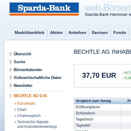
Marktüberblick
Aktien
Anleihen
Devisen
Fonds
BECHTLE AG INHABE
Übersicht
Suche
Börsenkalender
+0,
37,70
EUR
Volkswirtschaftliche Daten
+2,
Newsletter
BECHTLE AG O.N.
Vergleich zum Vortag
Fr
Kursdetails
Eröffnungskurs
Chart
Schlusskurs
Chartvergleich
Tageshoch
Technische Signale
Tagestief
und Analystenbewertung