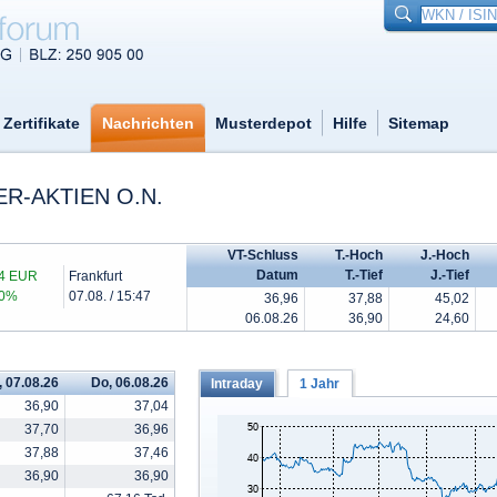
Zertifikate
Nachrichten
Musterdepot
Hilfe
Sitemap
R-AKTIEN O.N.
VT-Schluss
T.-Hoch
J.-Hoch
Datum
T.-Tief
J.-Tief
74 EUR
Frankfurt
00%
07.08. / 15:47
36,96
37,88
45,02
06.08.26
36,90
24,60
, 07.08.26
Do, 06.08.26
Intraday
1 Jahr
36,90
37,04
37,70
36,96
37,88
37,46
36,90
36,90