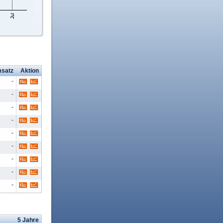
satz
Aktion
-
-
-
-
-
-
-
-
-
5 Jahre