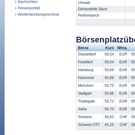
Nachrichten
Umsatz
Firmenporträt
Gehandelte Stück
Wertentwicklungsrechner
Performance
Börsenplatzüb
Börse
Kurs
Whrg.
Düsseldorf
50,54
EUR
05
Frankfurt
50,54
EUR
05
Hamburg
50,69
EUR
05
Hannover
50,69
EUR
05
München
50,75
EUR
05
Stuttgart
50,66
EUR
05
Tradegate
50,72
EUR
05
Xetra
50,70
EUR
05
Schweiz
46,63
CHF
05
Schweiz OTC
45,26
CHF
28