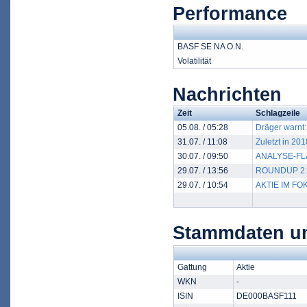
Performance
BASF SE NA O.N.
Volatilität
Nachrichten
Zeit
Schlagzeile
05.08. / 05:28
Dräger warnt: 
31.07. / 11:08
Zuletzt in 20
30.07. / 09:50
ANALYSE-FLAS
29.07. / 13:56
ROUNDUP 2: B
29.07. / 10:54
AKTIE IM FOK
Stammdaten un
Gattung
Aktie
WKN
-
ISIN
DE000BASF111