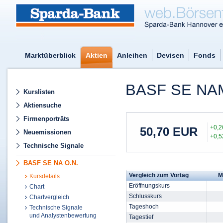
Marktüberblick
Aktien
Anleihen
Devisen
Fonds
BASF SE NA
Kurslisten
Aktiensuche
Firmenporträts
+0,
50,70
EUR
Neuemissionen
+0,
Technische Signale
BASF SE NA O.N.
Vergleich zum Vortag
M
Kursdetails
Eröffnungskurs
Chart
Schlusskurs
Chartvergleich
Tageshoch
Technische Signale
und Analystenbewertung
Tagestief