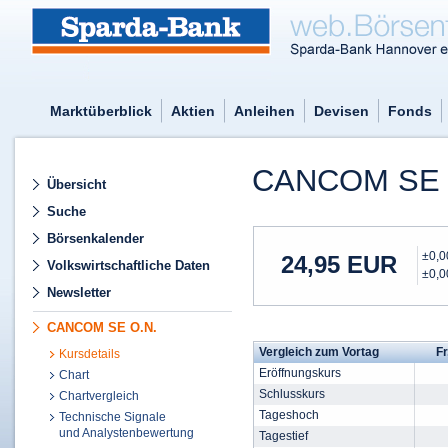
Marktüberblick
Aktien
Anleihen
Devisen
Fonds
CANCOM SE 
Übersicht
Suche
Börsenkalender
±0,
24,95
EUR
Volkswirtschaftliche Daten
±0,
Newsletter
CANCOM SE O.N.
Vergleich zum Vortag
Fr
Kursdetails
Eröffnungskurs
Chart
Schlusskurs
Chartvergleich
Tageshoch
Technische Signale
und Analystenbewertung
Tagestief