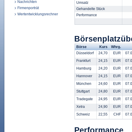
Nachrichten
Umsatz
Firmenporträt
Gehandelte Stück
Wertentwicklungsrechner
Performance
Börsenplatzüb
Börse
Kurs
Whrg.
Düsseldorf
24,70
EUR
07.0
Frankfurt
24,15
EUR
07.0
Hamburg
24,20
EUR
07.0
Hannover
24,15
EUR
07.0
München
24,60
EUR
07.0
Stuttgart
24,80
EUR
07.0
Tradegate
24,95
EUR
07.0
Xetra
24,90
EUR
07.0
Schweiz
22,55
CHF
07.0
Performance