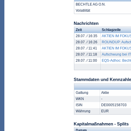
BECHTLE AG O.N.
Volatilität
Nachrichten
Zeit
Schlagzeile
28.07. / 16:35
AKTIEN IM FOKUS 
28.07. / 16:26
ROUNDUP: Aufschwu
28.07. / 11:41
AKTIEN IM FOKUS:
28.07. / 11:18
Aufschwung bei IT-
28.07. / 11:00
EQS-Adhoc: Becht
Stammdaten und Kennzahle
Gattung
Aktie
WKN
-
ISIN
DE0005158703
Währung
EUR
Kapitalmaßnahmen - Splits
Datum