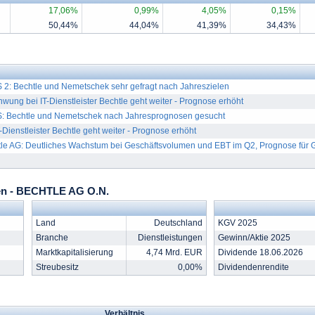
17,06%
0,99%
4,05%
0,15%
50,44%
44,04%
41,39%
34,43%
2: Bechtle und Nemetschek sehr gefragt nach Jahreszielen
ng bei IT-Dienstleister Bechtle geht weiter - Prognose erhöht
 Bechtle und Nemetschek nach Jahresprognosen gesucht
Dienstleister Bechtle geht weiter - Prognose erhöht
le AG: Deutliches Wachstum bei Geschäftsvolumen und EBT im Q2, Prognose für 
n - BECHTLE AG O.N.
Land
Deutschland
KGV 2025
Branche
Dienstleistungen
Gewinn/Aktie 2025
Marktkapitalisierung
4,74 Mrd. EUR
Dividende 18.06.2026
Streubesitz
0,00%
Dividendenrendite
Verhältnis