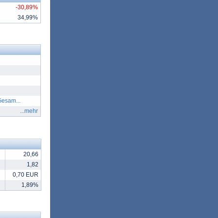
-30,89%
34,99%
Gesam...
...mehr
20,66
1,82
0,70 EUR
1,89%