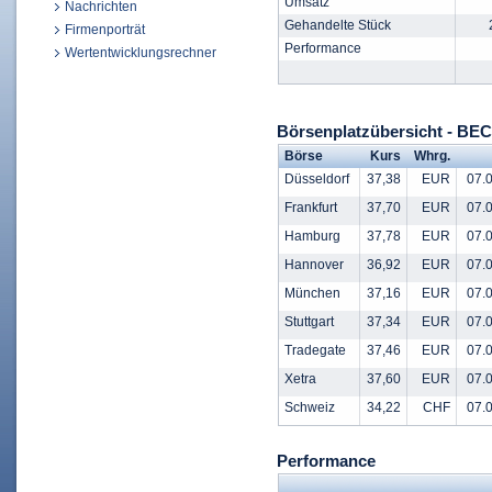
Umsatz
Nachrichten
Gehandelte Stück
Firmenporträt
Performance
Wertentwicklungsrechner
Börsenplatzübersicht - BE
Börse
Kurs
Whrg.
Düsseldorf
37,38
EUR
07.0
Frankfurt
37,70
EUR
07.0
Hamburg
37,78
EUR
07.0
Hannover
36,92
EUR
07.0
München
37,16
EUR
07.0
Stuttgart
37,34
EUR
07.0
Tradegate
37,46
EUR
07.0
Xetra
37,60
EUR
07.0
Schweiz
34,22
CHF
07.0
Performance