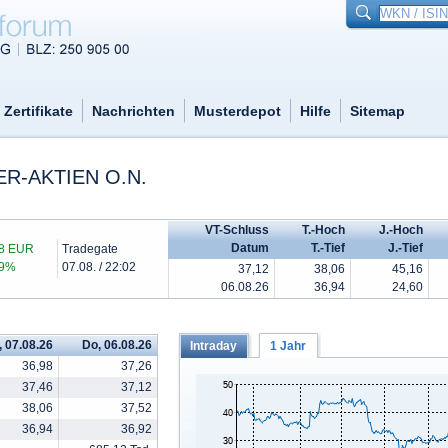
Zertifikate
Nachrichten
Musterdepot
Hilfe
Sitemap
R-AKTIEN O.N.
VT-Schluss
T.-Hoch
J.-Hoch
Datum
T.-Tief
J.-Tief
48 EUR
Tradegate
29%
07.08. / 22:02
37,12
38,06
45,16
06.08.26
36,94
24,60
, 07.08.26
Do, 06.08.26
Intraday
1 Jahr
36,98
37,26
37,46
37,12
38,06
37,52
36,94
36,92