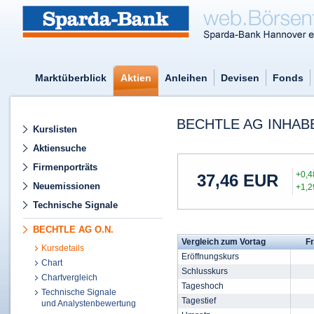
Marktüberblick
Aktien
Anleihen
Devisen
Fonds
BECHTLE AG INHABE
Kurslisten
Aktiensuche
Firmenporträts
+0,
37,46
EUR
Neuemissionen
+1,
Technische Signale
BECHTLE AG O.N.
Vergleich zum Vortag
Fr
Kursdetails
Eröffnungskurs
Chart
Schlusskurs
Chartvergleich
Tageshoch
Technische Signale
Tagestief
und Analystenbewertung