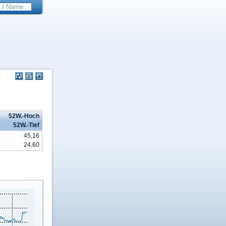
52W.-Hoch
52W.-Tief
45,16
24,60