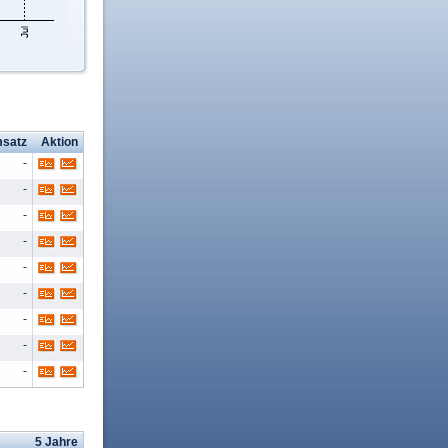
satz
Aktion
-
-
-
-
-
-
-
-
-
5 Jahre