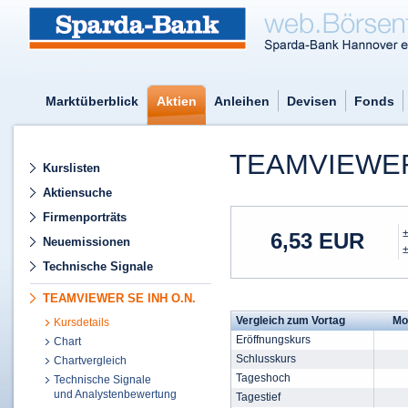
Marktüberblick
Aktien
Anleihen
Devisen
Fonds
TEAMVIEWER
Kurslisten
Aktiensuche
Firmenporträts
6,53
EUR
Neuemissionen
Technische Signale
TEAMVIEWER SE INH O.N.
Vergleich zum Vortag
Mo
Kursdetails
Eröffnungskurs
Chart
Schlusskurs
Chartvergleich
Tageshoch
Technische Signale
und Analystenbewertung
Tagestief