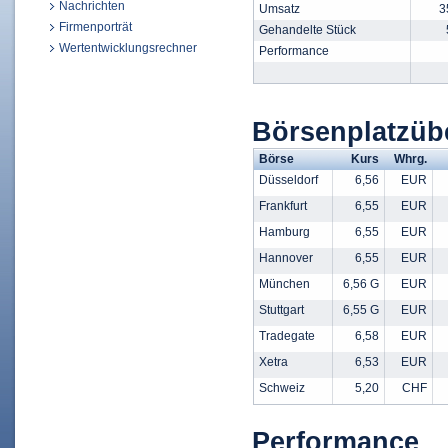
Nachrichten
Umsatz
3
Firmenporträt
Gehandelte Stück
Wertentwicklungsrechner
Performance
Börsenplatzüb
Börse
Kurs
Whrg.
Düsseldorf
6,56
EUR
Frankfurt
6,55
EUR
Hamburg
6,55
EUR
Hannover
6,55
EUR
München
6,56 G
EUR
Stuttgart
6,55 G
EUR
Tradegate
6,58
EUR
Xetra
6,53
EUR
Schweiz
5,20
CHF
Performance