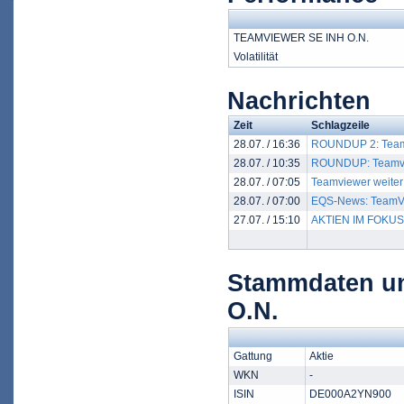
TEAMVIEWER SE INH O.N.
Volatilität
Nachrichten
Zeit
Schlagzeile
28.07. / 16:36
ROUNDUP 2: Teamvi
28.07. / 10:35
ROUNDUP: Teamview
28.07. / 07:05
Teamviewer weiter
28.07. / 07:00
EQS-News: TeamVi
27.07. / 15:10
AKTIEN IM FOKUS 2
Stammdaten u
O.N.
Gattung
Aktie
WKN
-
ISIN
DE000A2YN900