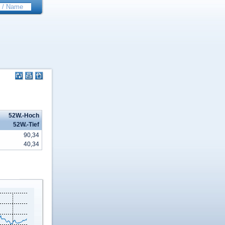
52W.-Hoch
52W.-Tief
90,34
40,34