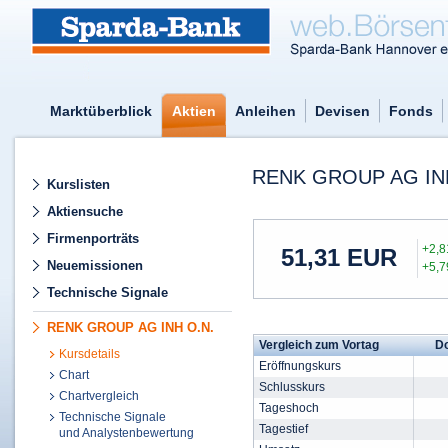
Marktüberblick
Aktien
Anleihen
Devisen
Fonds
RENK GROUP AG IN
Kurslisten
Aktiensuche
Firmenporträts
+2,
51,31
EUR
Neuemissionen
+5,
Technische Signale
RENK GROUP AG INH O.N.
Vergleich zum Vortag
Do
Kursdetails
Eröffnungskurs
Chart
Schlusskurs
Chartvergleich
Tageshoch
Technische Signale
Tagestief
und Analystenbewertung