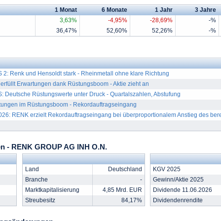
1 Monat
6 Monate
1 Jahr
3 Jahre
3,63%
-4,95%
-28,69%
-%
36,47%
52,60%
52,26%
-%
: Renk und Hensoldt stark - Rheinmetall ohne klare Richtung
füllt Erwartungen dank Rüstungsboom - Aktie zieht an
 Deutsche Rüstungswerte unter Druck - Quartalszahlen, Abstufung
artungen im Rüstungsboom - Rekordauftragseingang
: RENK erzielt Rekordauftragseingang bei überproportionalem Anstieg des berei
en - RENK GROUP AG INH O.N.
Land
Deutschland
KGV 2025
Branche
-
Gewinn/Aktie 2025
Marktkapitalisierung
4,85 Mrd. EUR
Dividende 11.06.2026
Streubesitz
84,17%
Dividendenrendite