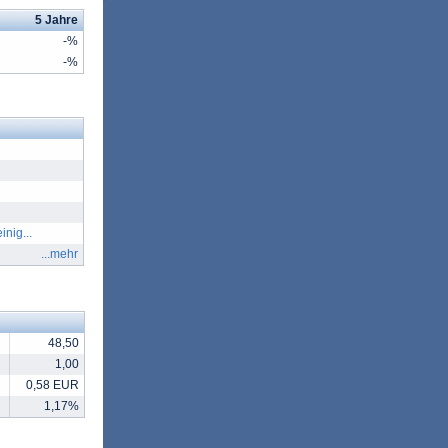
5 Jahre
-%
-%
nig...
...mehr
48,50
1,00
0,58 EUR
1,17%