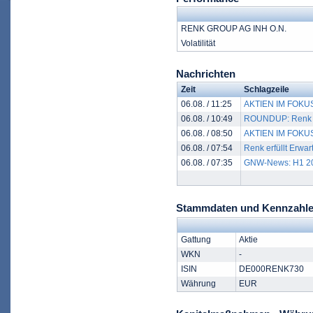
RENK GROUP AG INH O.N.
Volatilität
Nachrichten
Zeit
Schlagzeile
06.08. / 11:25
AKTIEN IM FOKUS 2
06.08. / 10:49
ROUNDUP: Renk er
06.08. / 08:50
AKTIEN IM FOKUS:
06.08. / 07:54
Renk erfüllt Erw
06.08. / 07:35
GNW-News: H1 2026
Stammdaten und Kennzahl
Gattung
Aktie
WKN
-
ISIN
DE000RENK730
Währung
EUR