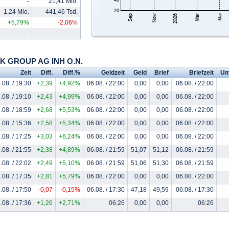
-
21,41 Mio.
1,24 Mio.
441,46 Tsd.
+5,79%
-2,06%
ENK GROUP AG INH O.N.
Zeit
Diff.
Diff.%
Geldzeit
Geld
Brief
Briefzeit
Um
.08. / 19:30
+2,39
+4,92%
06.08. / 22:00
0,00
0,00
06.08. / 22:00
.08. / 19:10
+2,43
+4,99%
06.08. / 22:00
0,00
0,00
06.08. / 22:00
.08. / 18:59
+2,68
+5,53%
06.08. / 22:00
0,00
0,00
06.08. / 22:00
.08. / 15:36
+2,58
+5,34%
06.08. / 22:00
0,00
0,00
06.08. / 22:00
.08. / 17:25
+3,03
+6,24%
06.08. / 22:00
0,00
0,00
06.08. / 22:00
.08. / 21:55
+2,38
+4,89%
06.08. / 21:59
51,07
51,12
06.08. / 21:59
.08. / 22:02
+2,49
+5,10%
06.08. / 21:59
51,06
51,30
06.08. / 21:59
.08. / 17:35
+2,81
+5,79%
06.08. / 22:00
0,00
0,00
06.08. / 22:00
.08. / 17:50
-0,07
-0,15%
06.08. / 17:30
47,18
49,59
06.08. / 17:30
.08. / 17:36
+1,26
+2,71%
06:26
0,00
0,00
06:26