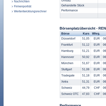
Umsatz
Nachrichten
Gehandelte Stück
Firmenporträt
Performance
Wertentwicklungsrechner
Börsenplatzübersicht - R
Börse
Kurs
Whrg.
Düsseldorf
51,05
EUR
06
Frankfurt
51,12
EUR
06
Hamburg
51,21
EUR
06
Hannover
50,92
EUR
06
München
51,67
EUR
06
Stuttgart
51,08
EUR
06
Tradegate
51,18
EUR
06
Xetra
51,31
EUR
06
Schweiz
44,79
CHF
06
Schweiz OTC
47,83
CHF
06
Performance