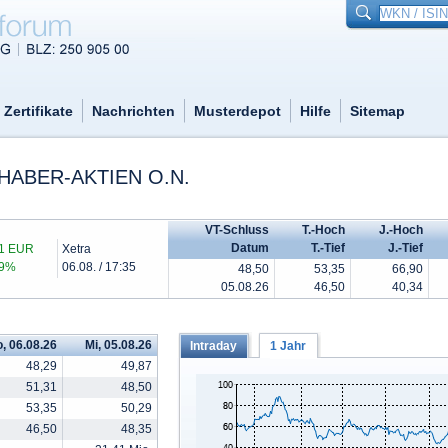
Zertifikate
Nachrichten
Musterdepot
Hilfe
Sitemap
HABER-AKTIEN O.N.
VT-Schluss
T.-Hoch
J.-Hoch
Datum
T.-Tief
J.-Tief
81 EUR
Xetra
79%
06.08. / 17:35
48,50
53,35
66,90
05.08.26
46,50
40,34
, 06.08.26
Mi, 05.08.26
Intraday
1 Jahr
48,29
49,87
51,31
48,50
53,35
50,29
46,50
48,35