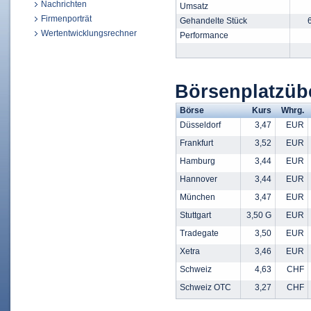
Nachrichten
Umsatz
Firmenporträt
Gehandelte Stück
Wertentwicklungsrechner
Performance
Börsenplatzüb
Börse
Kurs
Whrg.
Düsseldorf
3,47
EUR
Frankfurt
3,52
EUR
Hamburg
3,44
EUR
Hannover
3,44
EUR
München
3,47
EUR
Stuttgart
3,50 G
EUR
Tradegate
3,50
EUR
Xetra
3,46
EUR
Schweiz
4,63
CHF
Schweiz OTC
3,27
CHF