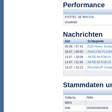
Performance
EVOTEC SE INH O.N.
Volatilität
Nachrichten
Zeit
Schlagzeile
06.08. / 07:41
EQS-News: Evotec 
16.07. / 09:05
ANALYSE-FLASH: Be
14.07. / 18:06
AKTIE IM FOKUS 3
14.07. / 11:44
AKTIE IM FOKUS 2:
14.07. / 10:22
ROUNDUP: Evotec g
Stammdaten un
Gattung
Aktie
WKN
-
ISIN
DE0005664809