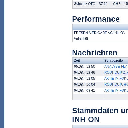
Schweiz OTC
37,61
CHF
15
Performance
FRESEN.MED.CARE AG INH ON
Volatilität
Nachrichten
Zeit
Schlagzeile
05.08. / 12:50
ANALYSE-FLASH:
04.08. / 12:46
ROUNDUP 2: Hoh
04.08. / 12:05
AKTIE IM FOKU
04.08. / 10:04
ROUNDUP: Hohe 
04.08. / 08:41
AKTIE IM FOKU
Stammdaten u
INH ON