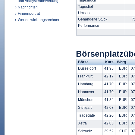
Tageshoch
und Analystenbewertung
Tagestief
Nachrichten
Umsatz
Firmenporträt
Gehandelte Stück
7
Wertentwicklungsrechner
Performance
Börsenplatzü
Börse
Kurs
Whrg.
Düsseldorf
41,95
EUR
07
Frankfurt
42,17
EUR
07
Hamburg
41,70
EUR
07
Hannover
41,70
EUR
07
München
41,84
EUR
07
Stuttgart
42,07
EUR
07
Tradegate
42,20
EUR
07
Xetra
42,05
EUR
07
Schweiz
39,52
CHF
07