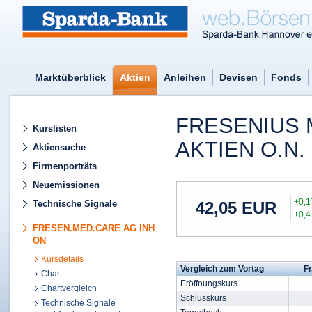
Marktüberblick
Aktien
Anleihen
Devisen
Fonds
FRESENIUS 
Kurslisten
AKTIEN O.N.
Aktiensuche
Firmenporträts
Neuemissionen
+0,
Technische Signale
42,05
EUR
+0,
FRESEN.MED.CARE AG INH
ON
Kursdetails
Vergleich zum Vortag
Fr
Chart
Eröffnungskurs
Chartvergleich
Schlusskurs
Technische Signale