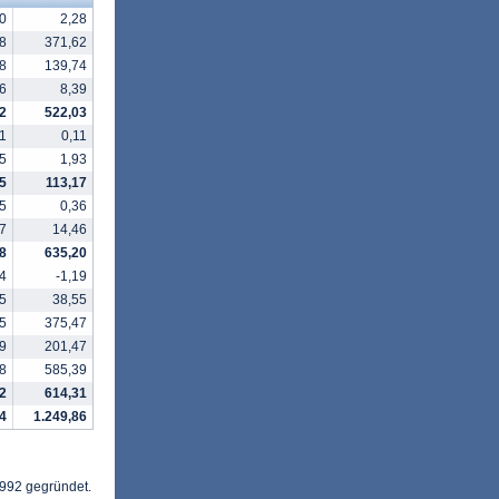
0
2,28
8
371,62
8
139,74
6
8,39
2
522,03
1
0,11
5
1,93
5
113,17
5
0,36
7
14,46
8
635,20
4
-1,19
5
38,55
5
375,47
9
201,47
8
585,39
2
614,31
4
1.249,86
992 gegründet.