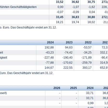
33,52
36,92
30,75
273,
führten Geschäftstätigkeiten
0,00
-1,07
-1,62
228,
-0,07
-0,09
0,04
-0
33,45
36,83
30,80
272,
18,21
19,74
18,02
21,
o. Euro. Das Geschäftsjahr endet am 31.12.
2024
2023
2022
202
192,88
94,63
-53,57
72,3
eit
-43,23
-74,42
-34,25
332,1
igkeit
-227,48
-190,40
-171,89
-90,4
-77,88
-170,62
-259,79
314,5
144,67
222,55
393,17
652,9
Euro. Das Geschäftsjahr endet am 31.12.
2026
2025
2024
20
ssert)
-
-
33,71
36,
-
-
33,71
36,
-
-
0,99
1,