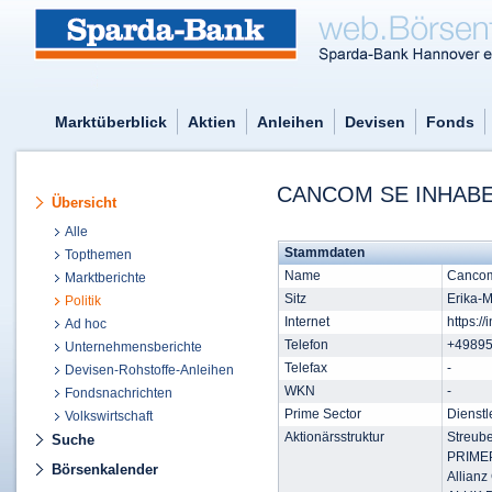
Marktüberblick
Aktien
Anleihen
Devisen
Fonds
CANCOM SE INHABE
Übersicht
Alle
Stammdaten
Topthemen
Name
Canco
Marktberichte
Sitz
Erika-
Politik
Internet
https:/
Ad hoc
Telefon
+4989
Unternehmensberichte
Telefax
-
Devisen-Rohstoffe-Anleihen
WKN
-
Fondsnachrichten
Prime Sector
Dienstl
Volkswirtschaft
Aktionärsstruktur
Streub
Suche
PRIME
Börsenkalender
Allianz