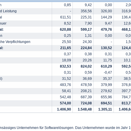
n
0,85
9,42
0,00
2,0
nd Leistung
-
356,56
326,00
316,9
al
611,51
225,31
144,29
136,4
euer
8,52
7,90
9,47
12,6
l:
620,88
599,17
479,76
468,1
en
0,25
1,31
0,00
0,0
che Verpflichtungen
25,50
24,30
-
1,5
l:
211,65
224,84
130,52
124,4
0,37
0,38
0,31
0,3
18,09
20,26
11,75
10,1
832,53
824,02
610,29
592,5
0,31
0,59
-0,47
0,5
l)
31,52
36,69
35,37
38,5
483,76
478,59
379,99
376,8
58,41
208,21
279,62
397,7
542,48
687,39
655,96
784,7
574,00
724,08
694,51
813,7
1.406,90
1.548,48
1.305,11
1.406,6
ansässiges Unternehmen für Softwarelösungen. Das Unternehmen wurde im Jahr 1