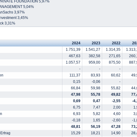
PRIVATE FOUNDATION 5,97%
ANAGEMENT 5,04%
nSachs 3,97%
Investment 3,45%
ock 3,31%
2024
2023
2022
20
1.751,39
1.541,27
1.314,35
1.313,
467,63
382,58
271,65
260,
1.057,57
959,00
875,50
887,
-
-
-
en
111,37
83,93
60,62
49,
0,15
-0,06
-
66,84
59,98
55,82
44,
47,98
55,78
49,82
77,
0,69
0,47
-2,55
-4
6,75
7,47
2,00
1,
en
6,93
5,82
4,60
3,
-0,18
1,65
-2,60
-1
48,81
56,19
47,28
73,
Ertrag
15,29
18,21
14,90
28,