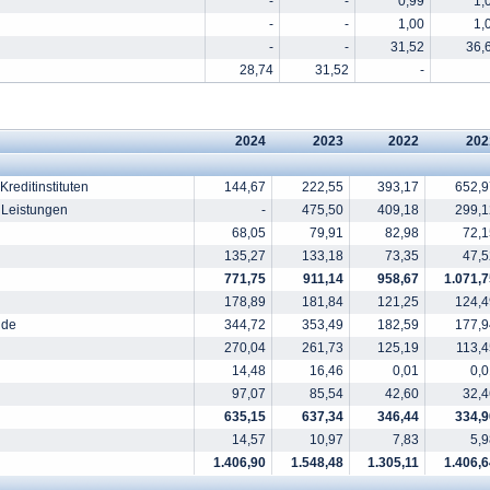
-
-
0,99
1,
-
-
1,00
1,
-
-
31,52
36,
28,74
31,52
-
2024
2023
2022
202
reditinstituten
144,67
222,55
393,17
652,9
 Leistungen
-
475,50
409,18
299,1
68,05
79,91
82,98
72,1
135,27
133,18
73,35
47,5
771,75
911,14
958,67
1.071,7
178,89
181,84
121,25
124,4
nde
344,72
353,49
182,59
177,9
270,04
261,73
125,19
113,4
14,48
16,46
0,01
0,0
97,07
85,54
42,60
32,4
635,15
637,34
346,44
334,9
14,57
10,97
7,83
5,9
1.406,90
1.548,48
1.305,11
1.406,6