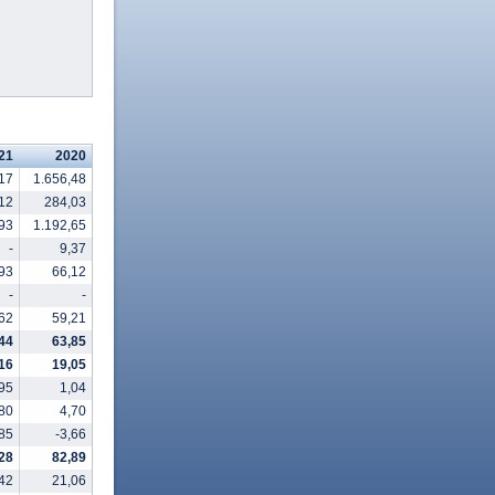
21
2020
17
1.656,48
12
284,03
93
1.192,65
-
9,37
93
66,12
-
-
62
59,21
44
63,85
,16
19,05
95
1,04
80
4,70
,85
-3,66
28
82,89
42
21,06