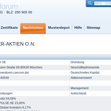
Zertifikate
Nachrichten
Musterdepot
Hilfe
Sitemap
R-AKTIEN O.N.
m SE
Gründung
Mann-Straße 69 80636 München
Geschäftsjahresende
/investoren.cancom.de/
Gezeichnetes Kapital
540540
Aktiennennwert
Management
eistungen
Aufsichtsrat
esitz 54,09%
PULSE SE 15,00%
 Global Investors 9,17%