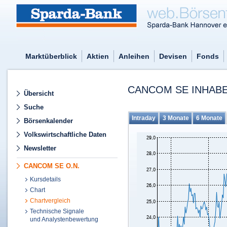
Marktüberblick
Aktien
Anleihen
Devisen
Fonds
CANCOM SE INHABE
Übersicht
Suche
Intraday
3 Monate
6 Monate
Börsenkalender
Volkswirtschaftliche Daten
Newsletter
CANCOM SE O.N.
Kursdetails
Chart
Chartvergleich
Technische Signale
und Analystenbewertung