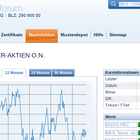
Zertifikate
Nachrichten
Musterdepot
Hilfe
Sitemap
R-AKTIEN O.N.
Kursinformationen
12 Monate
24 Monate
36 Monate
Letzter:
Datum:
Börse:
Diff.:
T.Hoch / T.Tief:
Werte