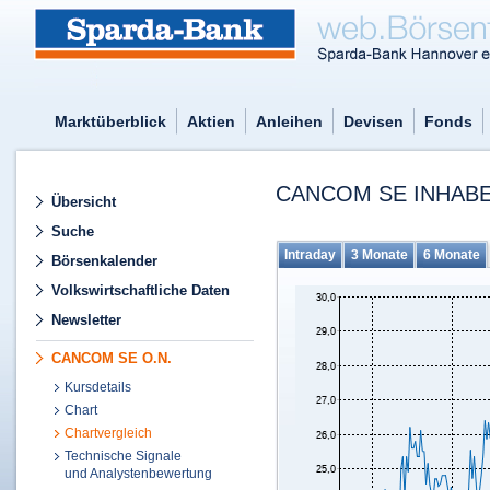
Marktüberblick
Aktien
Anleihen
Devisen
Fonds
CANCOM SE INHABE
Übersicht
Suche
Intraday
3 Monate
6 Monate
Börsenkalender
Volkswirtschaftliche Daten
Newsletter
CANCOM SE O.N.
Kursdetails
Chart
Chartvergleich
Technische Signale
und Analystenbewertung