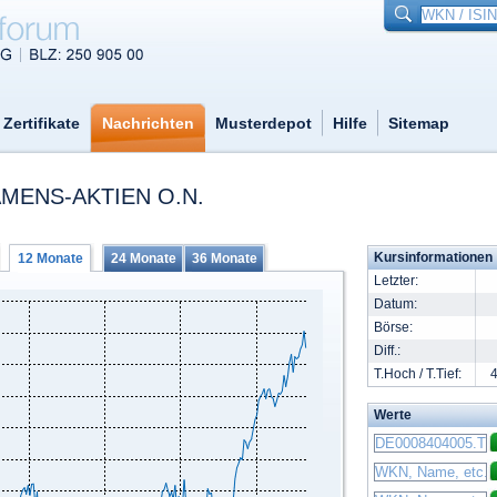
Zertifikate
Nachrichten
Musterdepot
Hilfe
Sitemap
AMENS-AKTIEN O.N.
Kursinformationen
12 Monate
24 Monate
36 Monate
Letzter:
Datum:
Börse:
Diff.:
T.Hoch / T.Tief:
4
Werte