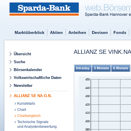
Marktüberblick
Aktien
Anleihen
Devisen
Fonds
ALLIANZ SE VINK.N
Übersicht
Suche
Intraday
3 Monate
6 Monate
Börsenkalender
Volkswirtschaftliche Daten
Newsletter
ALLIANZ SE NA O.N.
Kursdetails
Chart
Chartvergleich
Technische Signale
und Analystenbewertung