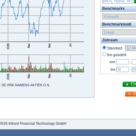
Benchmarks
Benchmarkmodi
Zeitraum
Standard
frei gewählt
von
.
bis
.
 SE VINK.NAMENS-AKTIEN O.N.
2026 Infront Financial Technology GmbH