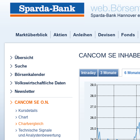
Marktüberblick
Aktien
Anleihen
Devisen
Fonds
CANCOM SE INHABE
Übersicht
Suche
Intraday
3 Monate
6 Monat
Börsenkalender
Volkswirtschaftliche Daten
Newsletter
CANCOM SE O.N.
Kursdetails
Chart
Chartvergleich
Technische Signale
und Analystenbewertung