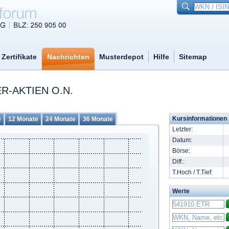
Zertifikate
Nachrichten
Musterdepot
Hilfe
Sitemap
R-AKTIEN O.N.
Kursinformationen
e
12 Monate
24 Monate
36 Monate
Letzter:
Datum:
Börse:
Diff.:
T.Hoch / T.Tief:
Werte