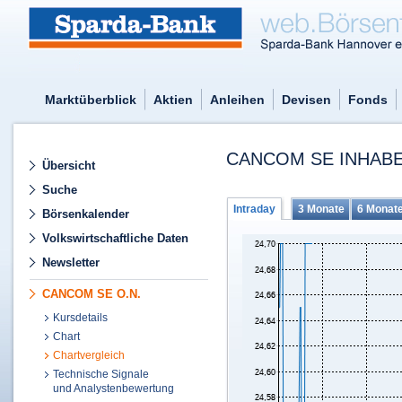
Marktüberblick
Aktien
Anleihen
Devisen
Fonds
CANCOM SE INHABE
Übersicht
Suche
Intraday
3 Monate
6 Monat
Börsenkalender
Volkswirtschaftliche Daten
Newsletter
CANCOM SE O.N.
Kursdetails
Chart
Chartvergleich
Technische Signale
und Analystenbewertung