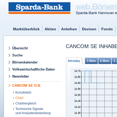
Marktüberblick
Aktien
Anleihen
Devisen
Fonds
CANCOM SE INHABE
Übersicht
Suche
Intraday
3 Mon.
6 Mon.
1 
Börsenkalender
Volkswirtschaftliche Daten
Newsletter
CANCOM SE O.N.
Kursdetails
Chart
Chartvergleich
Technische Signale
und Analystenbewertung