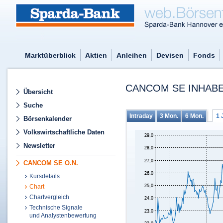
Marktüberblick
Aktien
Anleihen
Devisen
Fonds
CANCOM SE INHABE
Übersicht
Suche
Intraday
3 Mon.
6 Mon.
1 
Börsenkalender
Volkswirtschaftliche Daten
Newsletter
CANCOM SE O.N.
Kursdetails
Chart
Chartvergleich
Technische Signale
und Analystenbewertung