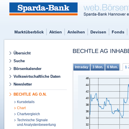
Marktüberblick
Aktien
Anleihen
Devisen
Fonds
BECHTLE AG INHABE
Übersicht
Suche
Intraday
3 Mon.
6 Mon.
1 
Börsenkalender
Volkswirtschaftliche Daten
Newsletter
BECHTLE AG O.N.
Kursdetails
Chart
Chartvergleich
Technische Signale
und Analystenbewertung