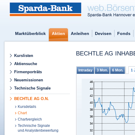
Marktüberblick
Aktien
Anleihen
Devisen
Fonds
BECHTLE AG INHABE
Kurslisten
Aktiensuche
Intraday
3 Mon.
6 Mon.
1 
Firmenporträts
Neuemissionen
Technische Signale
BECHTLE AG O.N.
Kursdetails
Chart
Chartvergleich
Technische Signale
und Analystenbewertung