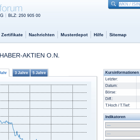
Zertifikate
Nachrichten
Musterdepot
Hilfe
Sitemap
HABER-AKTIEN O.N.
Kursinformationen
Jahr
3 Jahre
5 Jahre
Letzter:
Datum:
Börse:
Diff.:
T.Hoch / T.Tief:
Indikatoren