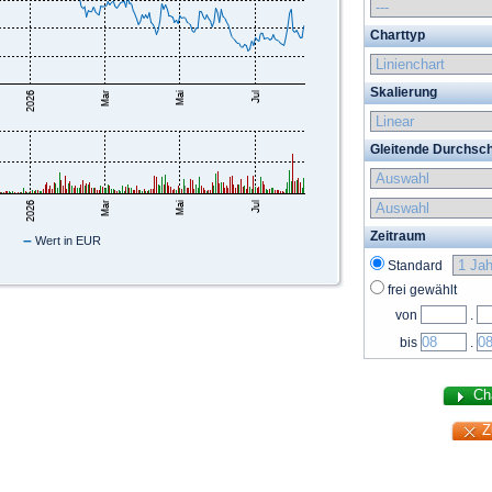
Charttyp
Skalierung
Gleitende Durchsch
Zeitraum
–
Wert in EUR
Standard
frei gewählt
von
.
bis
.