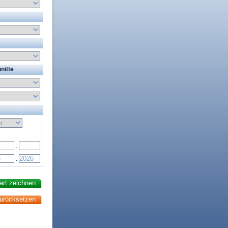
nitte
.
.