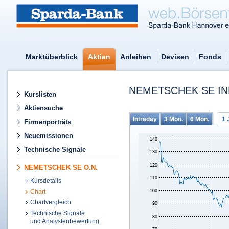
Marktüberblick
Aktien
Anleihen
Devisen
Fonds
NEMETSCHEK SE IN
Kurslisten
Aktiensuche
Intraday
3 Mon.
6 Mon.
1 
Firmenporträts
Neuemissionen
Technische Signale
NEMETSCHEK SE O.N.
Kursdetails
Chart
Chartvergleich
Technische Signale
und Analystenbewertung