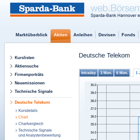
Marktüberblick
Aktien
Anleihen
Devisen
Fonds
Deutsche Telekom
Kurslisten
Aktiensuche
Intraday
3 Mon.
6 Mon.
1 
Firmenporträts
Neuemissionen
Technische Signale
Deutsche Telekom
Kursdetails
Chart
Chartvergleich
Technische Signale
und Analystenbewertung