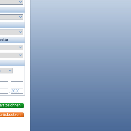
nitte
.
.