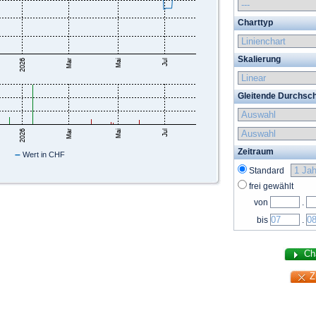
Charttyp
Skalierung
Gleitende Durchsch
Zeitraum
–
Wert in CHF
Standard
frei gewählt
von
.
bis
.