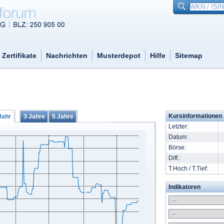
Zertifikate
Nachrichten
Musterdepot
Hilfe
Sitemap
Kursinformationen
Jahr
3 Jahre
5 Jahre
Letzter:
Datum:
Börse:
Diff.:
T.Hoch / T.Tief:
Indikatoren