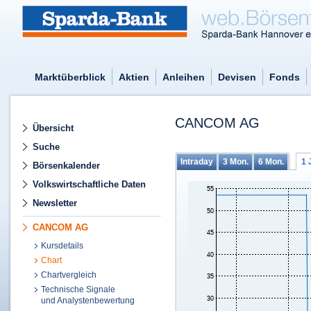
Marktüberblick
Aktien
Anleihen
Devisen
Fonds
CANCOM AG
Übersicht
Suche
Intraday
3 Mon.
6 Mon.
1 
Börsenkalender
Volkswirtschaftliche Daten
Newsletter
CANCOM AG
Kursdetails
Chart
Chartvergleich
Technische Signale
und Analystenbewertung