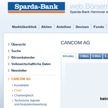
Marktüberblick
Aktien
Anleihen
Devisen
Fonds
CANCOM AG
Übersicht
Suche
Intraday
3 Mon.
6 Mon.
1 
Börsenkalender
Volkswirtschaftliche Daten
Newsletter
CANCOM AG
Kursdetails
Chart
Chartvergleich
Technische Signale
und Analystenbewertung