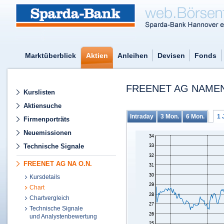
Marktüberblick
Aktien
Anleihen
Devisen
Fonds
FREENET AG NAMEN
Kurslisten
Aktiensuche
Intraday
3 Mon.
6 Mon.
1 
Firmenporträts
Neuemissionen
Technische Signale
FREENET AG NA O.N.
Kursdetails
Chart
Chartvergleich
Technische Signale
und Analystenbewertung