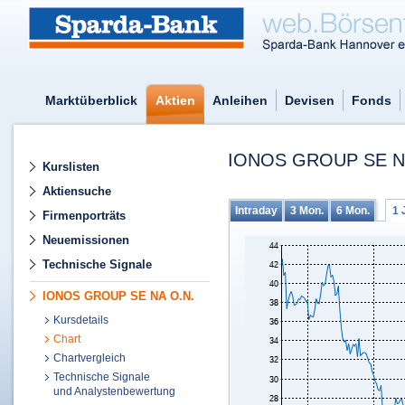
Marktüberblick
Aktien
Anleihen
Devisen
Fonds
IONOS GROUP SE N
Kurslisten
Aktiensuche
Intraday
3 Mon.
6 Mon.
1 
Firmenporträts
Neuemissionen
Technische Signale
IONOS GROUP SE NA O.N.
Kursdetails
Chart
Chartvergleich
Technische Signale
und Analystenbewertung