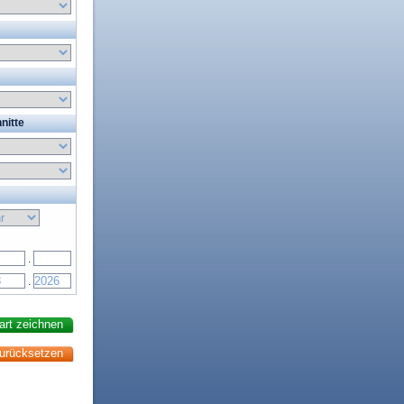
nitte
.
.