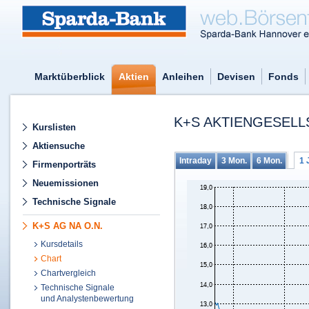
Marktüberblick
Aktien
Anleihen
Devisen
Fonds
K+S AKTIENGESELL
Kurslisten
Aktiensuche
Intraday
3 Mon.
6 Mon.
1 
Firmenporträts
Neuemissionen
Technische Signale
K+S AG NA O.N.
Kursdetails
Chart
Chartvergleich
Technische Signale
und Analystenbewertung