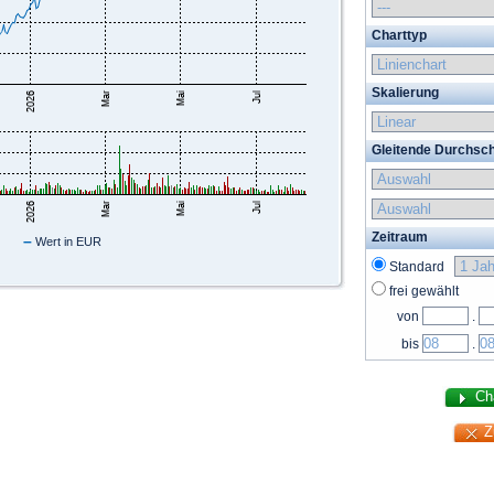
Charttyp
Skalierung
Gleitende Durchsch
Zeitraum
–
Wert in EUR
Standard
frei gewählt
von
.
bis
.