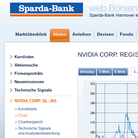
Marktüberblick
Aktien
Anleihen
Devisen
Fonds
NVIDIA CORP. REGI
Kurslisten
Aktiensuche
Intraday
3 Mon.
6 Mon.
1 
Firmenporträts
Neuemissionen
Technische Signale
NVIDIA CORP. DL-,001
Kursdetails
Chart
Chartvergleich
Technische Signale
und Analystenbewertung