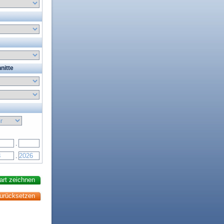
nitte
.
.