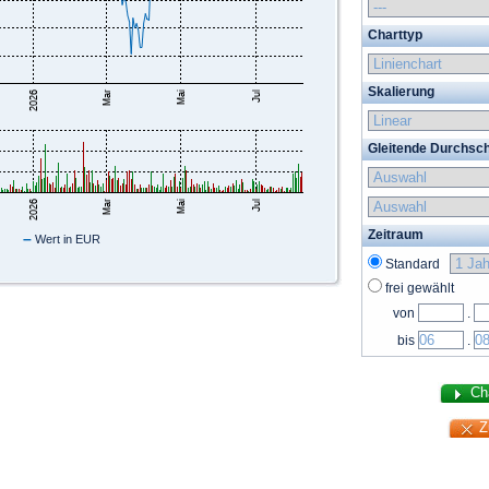
Charttyp
Skalierung
Gleitende Durchsch
Zeitraum
–
Wert in EUR
Standard
frei gewählt
von
.
bis
.