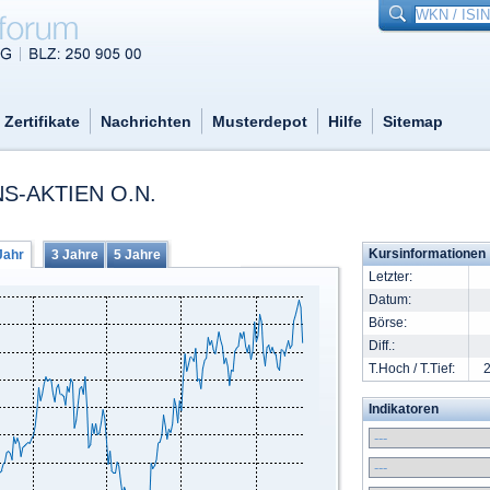
Zertifikate
Nachrichten
Musterdepot
Hilfe
Sitemap
S-AKTIEN O.N.
Kursinformationen
Jahr
3 Jahre
5 Jahre
Letzter:
Datum:
Börse:
Diff.:
T.Hoch / T.Tief:
2
Indikatoren