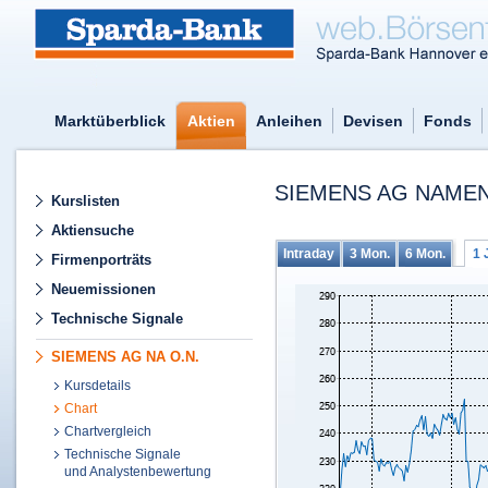
Marktüberblick
Aktien
Anleihen
Devisen
Fonds
SIEMENS AG NAMEN
Kurslisten
Aktiensuche
Intraday
3 Mon.
6 Mon.
1 
Firmenporträts
Neuemissionen
Technische Signale
SIEMENS AG NA O.N.
Kursdetails
Chart
Chartvergleich
Technische Signale
und Analystenbewertung