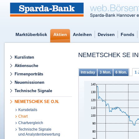
Marktüberblick
Aktien
Anleihen
Devisen
Fonds
NEMETSCHEK SE IN
Kurslisten
Aktiensuche
Intraday
3 Mon.
6 Mon.
1 
Firmenporträts
Neuemissionen
Technische Signale
NEMETSCHEK SE O.N.
Kursdetails
Chart
Chartvergleich
Technische Signale
und Analystenbewertung