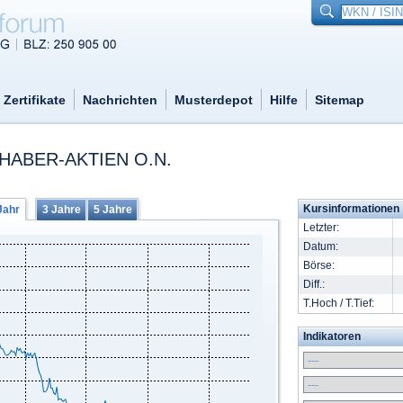
Zertifikate
Nachrichten
Musterdepot
Hilfe
Sitemap
HABER-AKTIEN O.N.
Kursinformationen
Jahr
3 Jahre
5 Jahre
Letzter:
Datum:
Börse:
Diff.:
T.Hoch / T.Tief:
Indikatoren