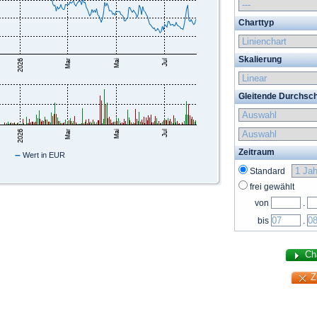
Charttyp
Skalierung
Gleitende Durchsch
Zeitraum
–
Wert in EUR
Standard
frei gewählt
von
.
bis
.