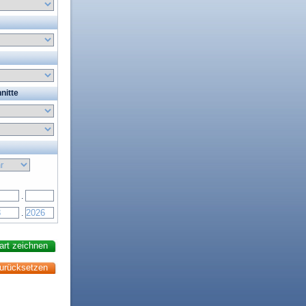
nitte
.
.