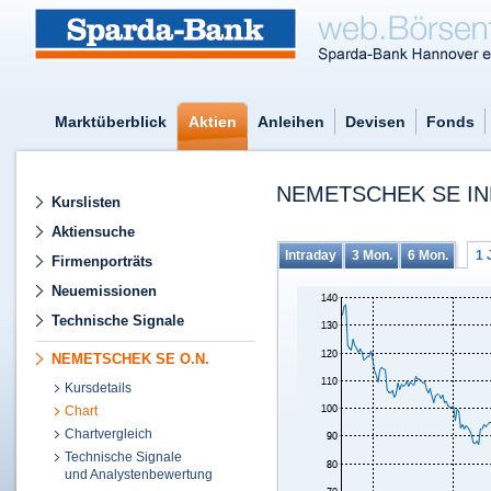
Marktüberblick
Aktien
Anleihen
Devisen
Fonds
NEMETSCHEK SE IN
Kurslisten
Aktiensuche
Intraday
3 Mon.
6 Mon.
1 
Firmenporträts
Neuemissionen
Technische Signale
NEMETSCHEK SE O.N.
Kursdetails
Chart
Chartvergleich
Technische Signale
und Analystenbewertung