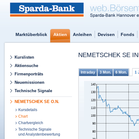
Marktüberblick
Aktien
Anleihen
Devisen
Fonds
NEMETSCHEK SE IN
Kurslisten
Aktiensuche
Intraday
3 Mon.
6 Mon.
1 
Firmenporträts
Neuemissionen
Technische Signale
NEMETSCHEK SE O.N.
Kursdetails
Chart
Chartvergleich
Technische Signale
und Analystenbewertung