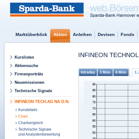
Marktüberblick
Aktien
Anleihen
Devisen
Fonds
INFINEON TECHNOL
Kurslisten
Aktiensuche
Intraday
3 Mon.
6 Mon.
1 
Firmenporträts
Neuemissionen
Technische Signale
INFINEON TECH.AG NA O.N.
Kursdetails
Chart
Chartvergleich
Technische Signale
und Analystenbewertung