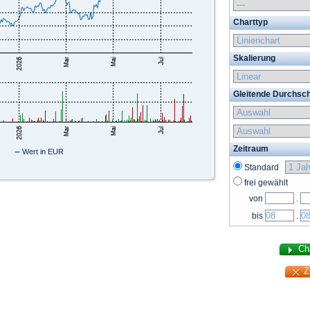
Charttyp
Skalierung
Gleitende Durchsch
Zeitraum
–
Wert in EUR
Standard
frei gewählt
von
.
bis
.