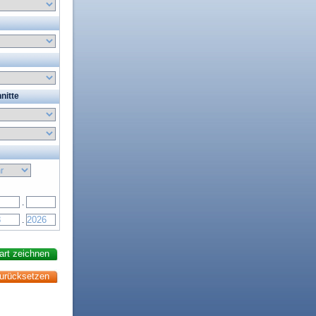
nitte
.
.