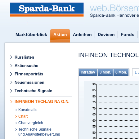
Marktüberblick
Aktien
Anleihen
Devisen
Fonds
INFINEON TECHNOL
Kurslisten
Aktiensuche
Intraday
3 Mon.
6 Mon.
1 
Firmenporträts
Neuemissionen
Technische Signale
INFINEON TECH.AG NA O.N.
Kursdetails
Chart
Chartvergleich
Technische Signale
und Analystenbewertung