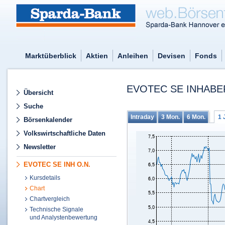
Marktüberblick
Aktien
Anleihen
Devisen
Fonds
EVOTEC SE INHABER
Übersicht
Suche
Intraday
3 Mon.
6 Mon.
1 
Börsenkalender
Volkswirtschaftliche Daten
Newsletter
EVOTEC SE INH O.N.
Kursdetails
Chart
Chartvergleich
Technische Signale
und Analystenbewertung