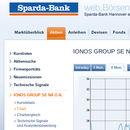
Marktüberblick
Aktien
Anleihen
Devisen
Fonds
IONOS GROUP SE N
Kurslisten
Aktiensuche
Intraday
3 Mon.
6 Mon.
Firmenporträts
Neuemissionen
Technische Signale
IONOS GROUP SE NA O.N.
Kursdetails
Chart
Chartvergleich
Technische Signale
und Analystenbewertung