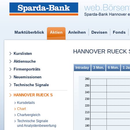
Marktüberblick
Aktien
Anleihen
Devisen
Fonds
HANNOVER RUECK 
Kurslisten
Aktiensuche
Intraday
3 Mon.
6 Mon.
1 Ja
Firmenporträts
Neuemissionen
Technische Signale
HANNOVER RUECK S
Kursdetails
Chart
Chartvergleich
Technische Signale
und Analystenbewertung