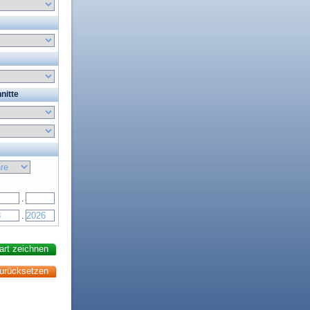
nitte
.
.