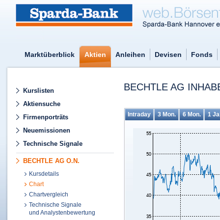
Marktüberblick
Aktien
Anleihen
Devisen
Fonds
BECHTLE AG INHABE
Kurslisten
Aktiensuche
Intraday
3 Mon.
6 Mon.
1 Ja
Firmenporträts
Neuemissionen
Technische Signale
BECHTLE AG O.N.
Kursdetails
Chart
Chartvergleich
Technische Signale
und Analystenbewertung