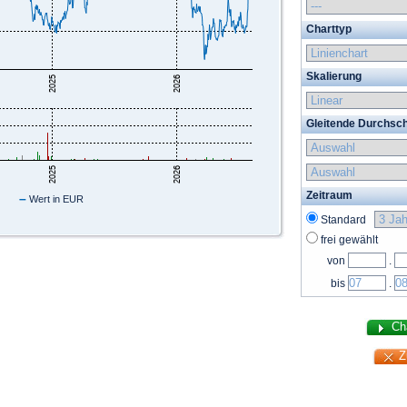
Charttyp
Skalierung
Gleitende Durchsch
Zeitraum
–
Wert in EUR
Standard
frei gewählt
von
.
bis
.