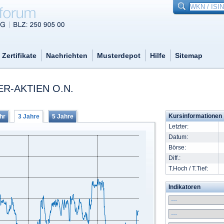
Zertifikate
Nachrichten
Musterdepot
Hilfe
Sitemap
R-AKTIEN O.N.
Kursinformationen
hr
3 Jahre
5 Jahre
Letzter:
Datum:
Börse:
Diff.:
T.Hoch / T.Tief:
Indikatoren