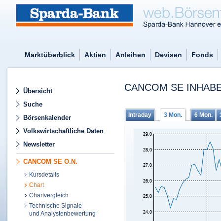
Marktüberblick
Aktien
Anleihen
Devisen
Fonds
CANCOM SE INHABE
Übersicht
Suche
Intraday
3 Mon.
6 Mon.
Börsenkalender
Volkswirtschaftliche Daten
Newsletter
CANCOM SE O.N.
Kursdetails
Chart
Chartvergleich
Technische Signale
und Analystenbewertung