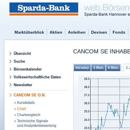
Marktüberblick
Aktien
Anleihen
Devisen
Fonds
CANCOM SE INHABE
Übersicht
Suche
Intraday
3 Mon.
6 Mon.
1 
Börsenkalender
Volkswirtschaftliche Daten
Newsletter
CANCOM SE O.N.
Kursdetails
Chart
Chartvergleich
Technische Signale
und Analystenbewertung