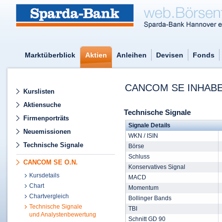
Marktüberblick
Aktien
Anleihen
Devisen
Fonds
CANCOM SE INHABE
Kurslisten
Aktiensuche
Technische Signale
Firmenporträts
Signale Details
Neuemissionen
WKN / ISIN
Technische Signale
Börse
Schluss
CANCOM SE O.N.
Konservatives Signal
Kursdetails
MACD
Chart
Momentum
Chartvergleich
Bollinger Bands
Technische Signale
TBI
und Analystenbewertung
Schnitt GD 90