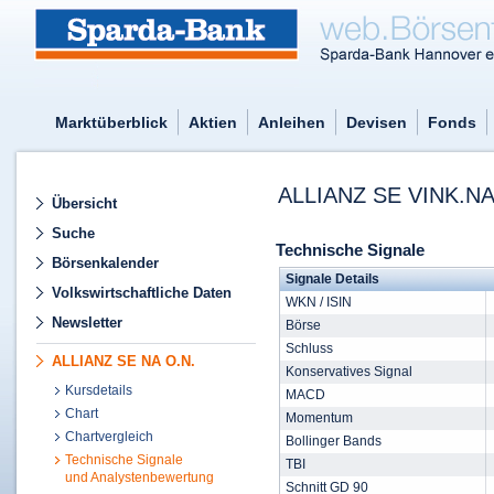
Marktüberblick
Aktien
Anleihen
Devisen
Fonds
ALLIANZ SE VINK.N
Übersicht
Suche
Technische Signale
Börsenkalender
Signale Details
Volkswirtschaftliche Daten
WKN / ISIN
Newsletter
Börse
Schluss
ALLIANZ SE NA O.N.
Konservatives Signal
Kursdetails
MACD
Chart
Momentum
Chartvergleich
Bollinger Bands
Technische Signale
TBI
und Analystenbewertung
Schnitt GD 90