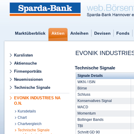
Marktüberblick
Aktien
Anleihen
Devisen
Fonds
EVONIK INDUSTRIE
Kurslisten
Aktiensuche
Technische Signale
Firmenporträts
Signale Details
Neuemissionen
WKN / ISIN
Technische Signale
Börse
Schluss
EVONIK INDUSTRIES NA
Konservatives Signal
O.N.
MACD
Kursdetails
Momentum
Chart
Bollinger Bands
Chartvergleich
TBI
Technische Signale
Schnitt GD 90