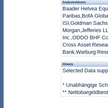
Analystenhäuser
Baader Helvea Equ
Paribas,BofA Globa
ISI,Goldman Sachs
Morgan,Jefferies L
Inc.,ODDO BHF Corp
Cross Asset Resear
Bank,Warburg Res
Hinweis
Selected Data supp
* Unabhängige Sch
** Nettobargeldbes