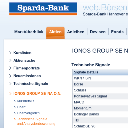
Marktüberblick
Aktien
Anleihen
Devisen
Fonds
IONOS GROUP SE N
Kurslisten
Aktiensuche
Technische Signale
Firmenporträts
Signale Details
Neuemissionen
WKN / ISIN
Technische Signale
Börse
Schluss
IONOS GROUP SE NA O.N.
Konservatives Signal
Kursdetails
MACD
Chart
Momentum
Chartvergleich
Bollinger Bands
Technische Signale
TBI
und Analystenbewertung
Schnitt GD 90