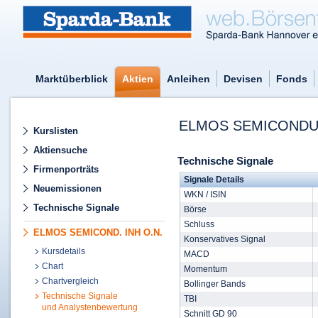
Marktüberblick
Aktien
Anleihen
Devisen
Fonds
ELMOS SEMICONDUC
Kurslisten
Aktiensuche
Technische Signale
Firmenporträts
Signale Details
Neuemissionen
WKN / ISIN
Technische Signale
Börse
Schluss
ELMOS SEMICOND. INH O.N.
Konservatives Signal
Kursdetails
MACD
Chart
Momentum
Chartvergleich
Bollinger Bands
Technische Signale
TBI
und Analystenbewertung
Schnitt GD 90