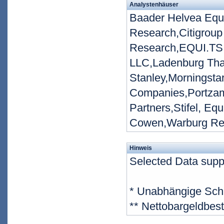
Analystenhäuser
Baader Helvea Equ
Research,Citigroup
Research,EQUI.TS 
LLC,Ladenburg Th
Stanley,Morningsta
Companies,Portzam
Partners,Stifel, Eq
Cowen,Warburg R
Hinweis
Selected Data supp
* Unabhängige Sch
** Nettobargeldbes