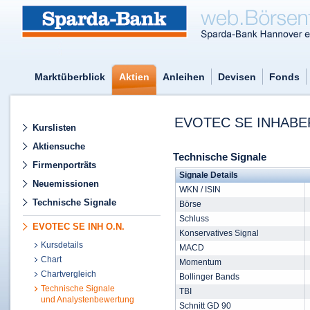
Marktüberblick
Aktien
Anleihen
Devisen
Fonds
EVOTEC SE INHABER
Kurslisten
Aktiensuche
Technische Signale
Firmenporträts
Signale Details
Neuemissionen
WKN / ISIN
Technische Signale
Börse
Schluss
EVOTEC SE INH O.N.
Konservatives Signal
Kursdetails
MACD
Chart
Momentum
Chartvergleich
Bollinger Bands
Technische Signale
TBI
und Analystenbewertung
Schnitt GD 90