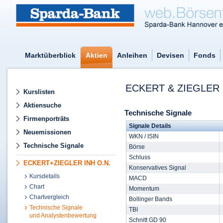
Marktüberblick
Aktien
Anleihen
Devisen
Fonds
ECKERT & ZIEGLER 
Kurslisten
Aktiensuche
Technische Signale
Firmenporträts
Signale Details
Neuemissionen
WKN / ISIN
Technische Signale
Börse
Schluss
ECKERT+ZIEGLER INH O.N.
Konservatives Signal
Kursdetails
MACD
Chart
Momentum
Chartvergleich
Bollinger Bands
Technische Signale
TBI
und Analystenbewertung
Schnitt GD 90