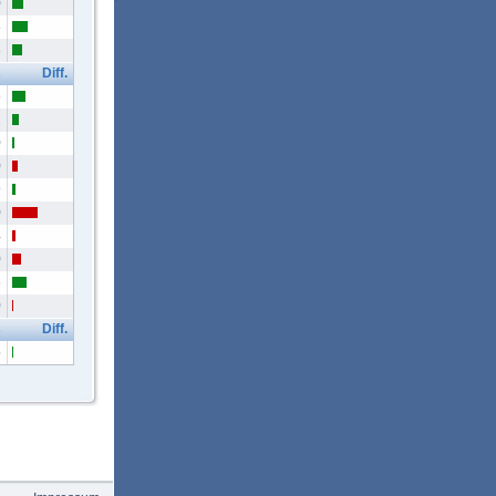
0
8
3
s
Diff.
6
2
0
0
9
0
4
0
6
0
s
Diff.
5