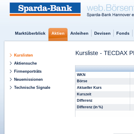
Marktüberblick
Aktien
Anleihen
Devisen
Fonds
Kursliste - TECDA
Kurslisten
Aktiensuche
Firmenporträts
WKN
Neuemissionen
Börse
Technische Signale
Aktueller Kurs
Kurszeit
Differenz
Differenz (in %)