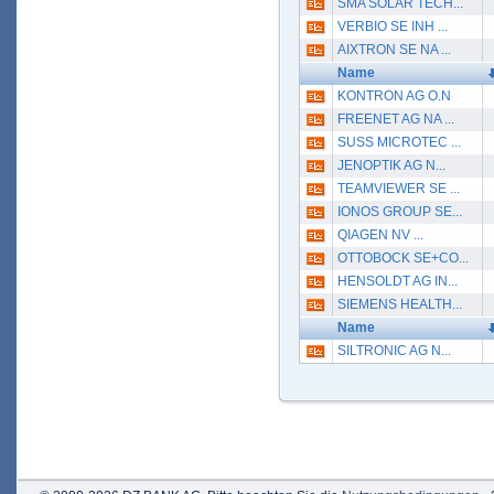
SMA SOLAR TECH...
VERBIO SE INH ...
AIXTRON SE NA ...
Name
KONTRON AG O.N
FREENET AG NA ...
SUSS MICROTEC ...
JENOPTIK AG N...
TEAMVIEWER SE ...
IONOS GROUP SE...
QIAGEN NV ...
OTTOBOCK SE+CO...
HENSOLDT AG IN...
SIEMENS HEALTH...
Name
SILTRONIC AG N...