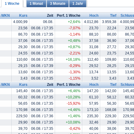
1 Woche
1 Monat
3 Monate
1 Jahr
WKN
Kurs
Zeit
Perf. 1 Woche
Hoch
Tief
Schlus
4.000,99
06.08.
+2,64%
4.012,86
3.959,38
4.000,9
23,56
06.08. / 17:35
-7,07%
23,70
22,24
23,5
86,70
06.08. / 17:35
-1,14%
88,10
86,00
86,7
37,06
06.08. / 17:35
+0,48%
37,58
36,90
37,0
29,30
06.08. / 17:35
+0,87%
31,08
27,72
29,3
24,55
06.08. / 17:35
-2,21%
24,60
23,75
24,5
110,60
06.08. / 17:35
+16,18%
112,40
109,80
110,6
29,15
06.08. / 17:39
-0,29%
29,52
28,25
29,1
13,60
06.08. / 17:35
-1,30%
13,74
13,55
13,6
3,43
06.08. / 17:35
-1,15%
3,52
3,43
3,4
WKN
Kurs
Zeit
Perf. 1 Woche
Hoch
Tief
Schlus
145,40
06.08. / 17:35
+6,46%
147,20
142,00
145,4
60,32
06.08. / 17:35
+10,28%
61,10
58,12
60,3
56,65
06.08. / 17:35
-15,92%
57,95
56,30
56,6
170,98
06.08. / 17:35
+4,46%
173,10
168,08
170,9
229,50
06.08. / 17:36
+1,46%
235,30
229,30
229,5
29,90
06.08. / 17:35
+10,08%
32,46
29,90
29,9
39,70
06.08. / 17:35
-0,42%
40,06
38,06
39,7