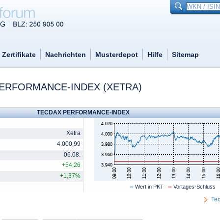
Zertifikate
Nachrichten
Musterdepot
Hilfe
Sitemap
X PERFORMANCE-INDEX (XETRA)
TECDAX PERFORMANCE-INDEX
Xetra
4.000,99
06.08.
+54,26
+1,37%
–
–
Wert in PKT
Vortages-Schluss
Tec