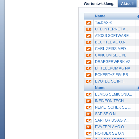
Aktuell
Wertentwicklung:
Name
TecDAX ®
UTD.INTERNET A...
ATOSS SOFTWARE...
BECHTLE AG O.N.
CARL ZEISS MED...
CANCOM SE O.N.
DRAEGERWERK VZ...
DT.TELEKOM AG NA
ECKERT+ZIEGLER...
EVOTEC SE INH...
Name
ELMOS SEMICOND...
INFINEON TECH....
NEMETSCHEK SE ...
SAP SE O.N.
SARTORIUS AG V...
PVA TEPLA AG O...
NORDEX SE O.N.