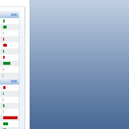
s
Diff.
9
6
0
6
0
5
0
5
0
3
s
Diff.
0
2
5
8
0
0
0