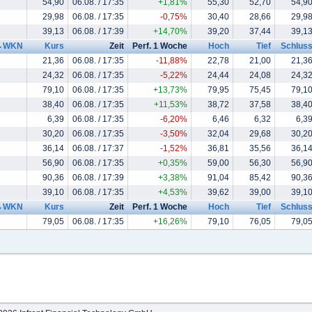
54,90
06.08. / 17:35
+1,81%
55,30
52,70
54,9
29,98
06.08. / 17:35
-0,75%
30,40
28,66
29,9
39,13
06.08. / 17:39
+14,70%
39,20
37,44
39,1
WKN
Kurs
Zeit
Perf. 1 Woche
Hoch
Tief
Schlus
21,36
06.08. / 17:35
-11,88%
22,78
21,00
21,3
24,32
06.08. / 17:35
-5,22%
24,44
24,08
24,3
79,10
06.08. / 17:35
+13,73%
79,95
75,45
79,1
38,40
06.08. / 17:35
+11,53%
38,72
37,58
38,4
6,39
06.08. / 17:35
-6,20%
6,46
6,32
6,3
30,20
06.08. / 17:35
-3,50%
32,04
29,68
30,2
36,14
06.08. / 17:37
-1,52%
36,81
35,56
36,1
56,90
06.08. / 17:35
+0,35%
59,00
56,30
56,9
90,36
06.08. / 17:39
+3,38%
91,04
85,42
90,3
39,10
06.08. / 17:35
+4,53%
39,62
39,00
39,1
WKN
Kurs
Zeit
Perf. 1 Woche
Hoch
Tief
Schlus
79,05
06.08. / 17:35
+16,26%
79,10
76,05
79,0