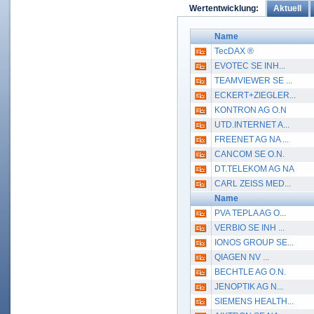
Aktuell
Wertentwicklung:
Name
TecDAX ®
EVOTEC SE INH...
TEAMVIEWER SE ...
ECKERT+ZIEGLER...
KONTRON AG O.N
UTD.INTERNET A...
FREENET AG NA ...
CANCOM SE O.N.
DT.TELEKOM AG NA
CARL ZEISS MED...
Name
PVA TEPLA AG O...
VERBIO SE INH ...
IONOS GROUP SE...
QIAGEN NV ...
BECHTLE AG O.N.
JENOPTIK AG N...
SIEMENS HEALTH...