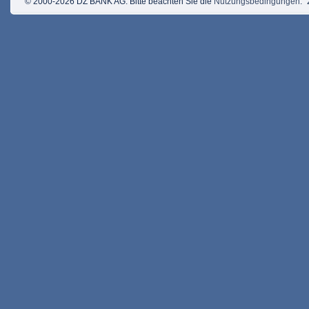
© 2000-2026 DZ BANK AG. Bitte beachten Sie die
Nutzungsbedingungen
.