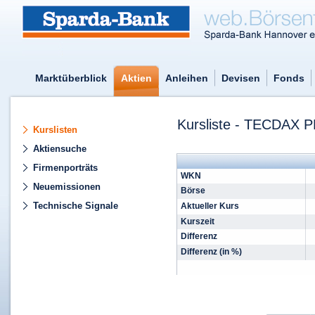
Marktüberblick
Aktien
Anleihen
Devisen
Fonds
Kursliste - TECDA
Kurslisten
Aktiensuche
Firmenporträts
WKN
Neuemissionen
Börse
Technische Signale
Aktueller Kurs
Kurszeit
Differenz
Differenz (in %)